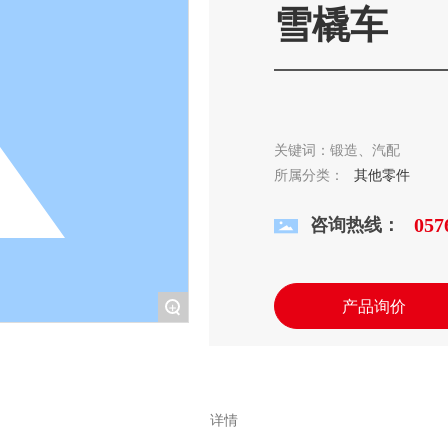
雪橇车
关键词：锻造、汽配
所属分类：
其他零件
咨询热线：
057
产品询价
+
详情